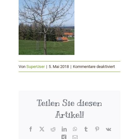
für
Von
SuperUser
|
5. Mai 2018
|
Kommentare deaktiviert
Obstbaum1
Teilen Sie diesen
Artikel!
Facebook
X
Reddit
LinkedIn
WhatsApp
Tumblr
Pinterest
Vk
Xing
E-